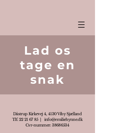
Lad os
tage en
snak
Dåstrup Kirkevej 4, 4130 Viby Sjælland
Tlf. 22 21 67 85 | info@emiliehynne.dk
Cvr-nummer:
38686534