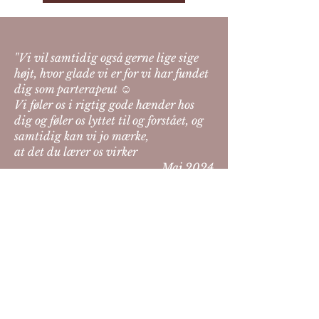
"Vi vil samtidig også gerne lige sige
højt, hvor glade vi er for vi har fundet
dig som parterapeut ☺️
Vi føler os i rigtig gode hænder hos
dig og føler os lyttet til og forstået, og
samtidig kan vi jo mærke,
at det du lærer os virker
Maj 2024
© 2024 Emilie Hynne
Tlf. 22 21 67 85
mail: info@emiliehynne.dk
cvr:
38686534